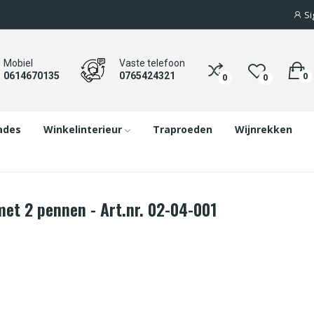
Si
Mobiel
Vaste telefoon
0
0614670135
0765424321
0
0
ades
Winkelinterieur
Traproeden
Wijnrekken
t 2 pennen - Art.nr. 02-04-001