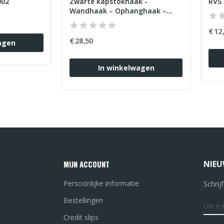
002
Zwarte kapstokhaak -
Wandhaak – Ophanghaak –
Muurhaak - Art.nr. ZWW-75
€ 12
€ 28,50
agen
In winkelwagen
MIJN ACCOUNT
NIEU
Persoonlijke informatie
Schrij
Bestellingen
Credit slips