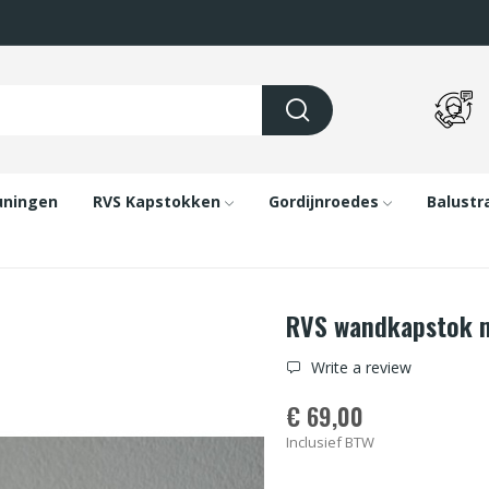
uningen
RVS Kapstokken
Gordijnroedes
Balustr
RVS wandkapstok me
Write a review
€ 69,00
Inclusief BTW