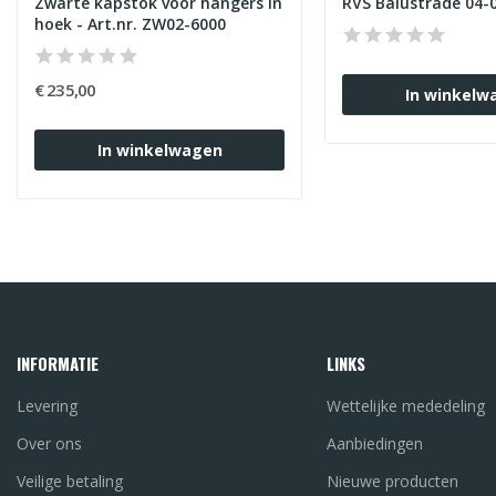
Zwarte kapstok voor hangers in
RVS Balustrade 04-
hoek - Art.nr. ZW02-6000
€ 235,00
In winkelw
In winkelwagen
INFORMATIE
LINKS
Levering
Wettelijke mededeling
Over ons
Aanbiedingen
Veilige betaling
Nieuwe producten