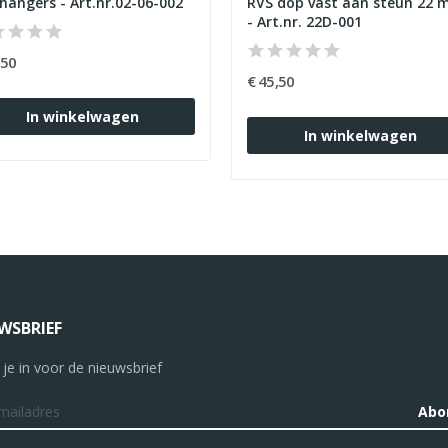
RVS hangers - Art.nr.02-06-002
RVS dop vast aan steun 22
- Art.nr. 22D-001
,50
€ 45,50
In winkelwagen
In winkelwagen
WSBRIEF
f je in voor de nieuwsbrief
Abo