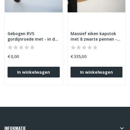
Gebogen RVS
Massief eiken kapstok
gordijnroede met - in de
met 8 zwarte pennen -
dag - steun - Art.nr. B-
Art.nr. HZW8
003
€ 0,00
€ 335,00
In winkelwagen
In winkelwagen
INFORMATIE
